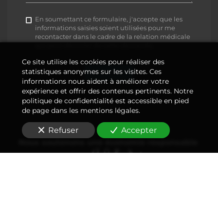
En soumettant ce formulaire, j'accepte que les
informations saisies soient utilisées pour me
recontacter dans le cadre de la relation médicale
qui peut découler de cette demande.
Ce site utilise les cookies pour réaliser des
statistiques anonymes sur les visites. Ces
Envoyer
informations nous aident à améliorer votre
expérience et offrir des contenus pertinents. Notre
politique de confidentialité est accessible en pied
de page dans les mentions légales.
Refuser
Accepter
Nous soutenons une économie responsable
Informations légales
Système web déployé et maintenu par
—
EPIXELIC