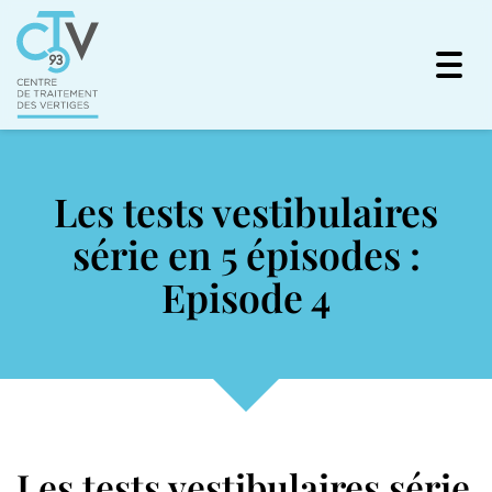
Togg
navi
Les tests vestibulaires
série en 5 épisodes :
Episode 4
Les tests vestibulaires série