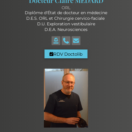
Docteur Claire MÉDARD
ORL
Diplôme d'État de docteur en médecine
D.E.S. ORL et Chirurgie cervico-faciale
D.U. Exploration vestibulaire
D.E.A. Neurosciences
RDV Doctolib