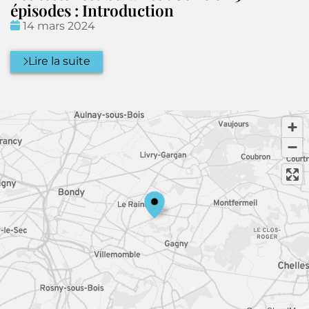
épisodes : Introduction
Date
14 mars 2024
:
Lire la suite