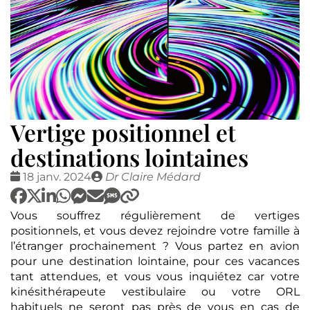
Vertige positionnel et
destinations lointaines
Date
Publié
18 janv. 2024
Dr Claire Médard
:
par
Vous souffrez régulièrement de vertiges
positionnels, et vous devez rejoindre votre famille à
l’étranger prochainement ? Vous partez en avion
pour une destination lointaine, pour ces vacances
tant attendues, et vous vous inquiétez car votre
kinésithérapeute vestibulaire ou votre ORL
habituels ne seront pas près de vous en cas de