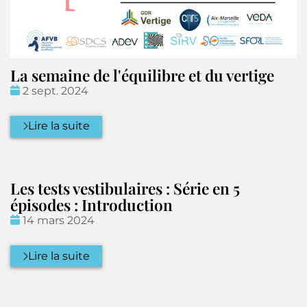
La semaine de l'équilibre et du vertige
Date
2 sept. 2024
:
Lire la suite
Les tests vestibulaires : Série en 5
épisodes : Introduction
Date
14 mars 2024
:
Lire la suite